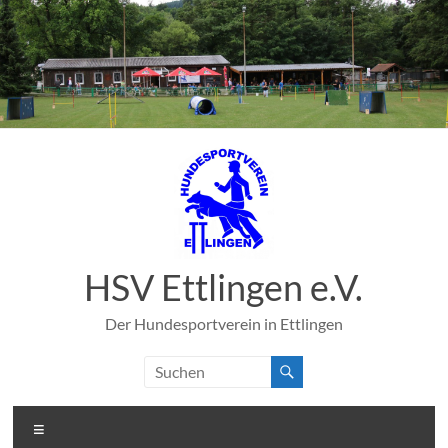
Zum
Inhalt
springen
HSV Ettlingen e.V.
Der Hundesportverein in Ettlingen
Menü