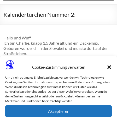
Kalendertürchen Nummer 2:
Hallo und Wuff
Ich bin Charlie, knapp 1.5 Jahre alt und ein Dackelmix.
Geboren wurde ich in der Slovakei und musste dort auf der
Straße leben.
Dieses Jahr werde ich mein erstes Weihnachten mit meiner
Familie feiern.
Cookie-Zustimmung verwalten
Ich bin im Basiskurs und übe auch zuhause fleißig.
Am liebsten ist es mir aber mit meinen Menschen zu kuscheln
Um dir ein optimales Erlebnis zu bieten, verwenden wir Technologien wie
oder meine Kuscheltiere zu zerstören.
Cookies, um Geräteinformationen zu speichern und/oder darauf zuzugreifen.
Wenn du diesen Technologien zustimmst, können wir Daten wie das
Surfverhalten oder eindeutige IDs auf dieser Website verarbeiten. Wenn du
deine Zustimmung nicht erteilst oder zurückziehst, können bestimmte
Merkmale und Funktionen beeinträchtigt werden.
Akzeptieren