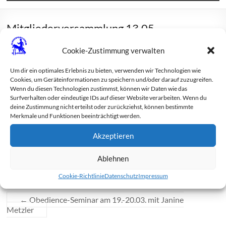
Mitgliederversammlung 13.05.
Cookie-Zustimmung verwalten
Um dir ein optimales Erlebnis zu bieten, verwenden wir Technologien wie
Am 13. Mai 2022 findet unsere jährliche
Cookies, um Geräteinformationen zu speichern und/oder darauf zuzugreifen.
Mitgliederversammlung statt.
Wenn du diesen Technologien zustimmst, können wir Daten wie das
Los geht es an diesem Freitag ab 19 Uhr im Vereinsheim.
Surfverhalten oder eindeutige IDs auf dieser Website verarbeiten. Wenn du
deine Zustimmung nicht erteilst oder zurückziehst, können bestimmte
Alle Mitglieder sind herzlich dazu eingeladen.
Merkmale und Funktionen beeinträchtigt werden.
Hier das offizielle Einladungsschreiben:
Akzeptieren
einladung_jhv2022
Ablehnen
Rebecca Schwaermer
5. Mai 2022
Aktuelles
Cookie-Richtlinie
Datenschutz
Impressum
←
Obedience-Seminar am 19.-20.03. mit Janine
Metzler