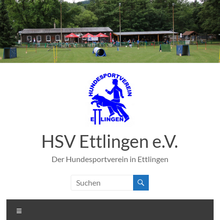
Zum
Inhalt
springen
HSV Ettlingen e.V.
Der Hundesportverein in Ettlingen
Menü