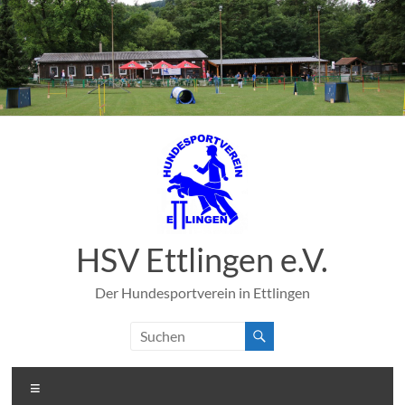
Zum
Inhalt
springen
HSV Ettlingen e.V.
Der Hundesportverein in Ettlingen
Menü