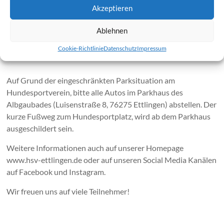
Akzeptieren
Die Strecke führt über Wander- und Forstwege. Es sind einige
Höhenmeter zu überwinden. Stabiles Schuhwerk und eine
Ablehnen
Taschenlampe werden empfohlen.
Cookie-Richtlinie
Datenschutz
Impressum
Auf Grund der eingeschränkten Parksituation am
Hundesportverein, bitte alle Autos im Parkhaus des
Albgaubades (Luisenstraße 8, 76275 Ettlingen) abstellen. Der
kurze Fußweg zum Hundesportplatz, wird ab dem Parkhaus
ausgeschildert sein.
Weitere Informationen auch auf unserer Homepage
www.hsv-ettlingen.de oder auf unseren Social Media Kanälen
auf Facebook und Instagram.
Wir freuen uns auf viele Teilnehmer!