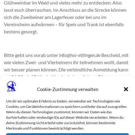
Glühweinbar im Wald und vieles mehr zu entdecken. Also
lasst euch überraschen. Im Anschluss an die Strecke können
sich die Zweibeiner am Lagerfeuer oder bei uns im
Vereinsheim aufwärmen – für Speis und Trank ist ebenfalls
bestens gesorgt.
Bitte gebt uns vorab unter
info@hsv-ettlingen.de
Bescheid, mit
wie vielen Zwei- und Vierbeinern ihr teilnehmen wollt, damit
wir besser planen können. Die verbindliche Anmeldung kann
am 04.02. ab 17 Uhr im Vereinsheim erfolgen. Die
Startreihenfolge richtet sich nach der Reihenfolge der
Cookie-Zustimmung verwalten
Meldungen vor Ort.
Um dir ein optimales Erlebnis zu bieten, verwenden wir Technologien wie
Cookies, um Geräteinformationen zu speichern und/oder darauf zuzugreifen.
Wenn du diesen Technologien zustimmst, können wir Daten wie das
Die Startgebühr pro Hund-Mensch-Team beträgt 5,00 €.
Surfverhalten oder eindeutige IDs auf dieser Website verarbeiten. Wenn du
deine Zustimmung nicht erteilst oder zurückziehst, können bestimmte
Während der ganzen Veranstaltung besteht für die Hunde
Merkmale und Funktionen beeinträchtigt werden.
Leinenpflicht!